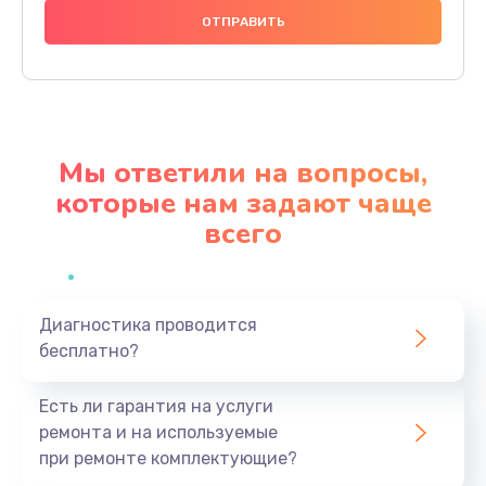
400 руб.
Заказать
Замена аккумулятора
400 руб.
Мы ответили на вопросы,
Заказать
которые нам задают чаще
всего
Замена USB порта
400 руб.
Заказать
Диагностика проводится
бесплатно?
Ремонт встроенного дальномера и других
устройств
Есть ли гарантия на услуги
550 руб.
ремонта и на используемые
Заказать
при ремонте комплектующие?