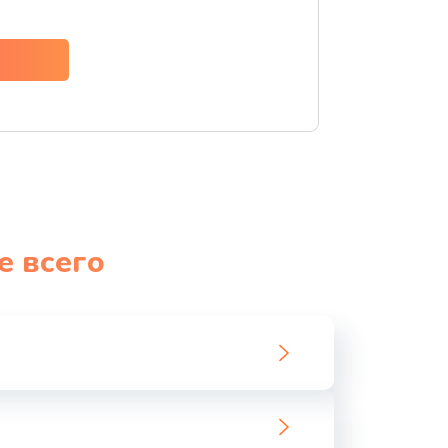
ать
ать
е всего