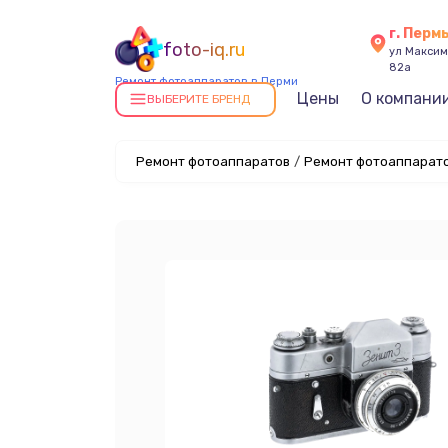
г. Перм
foto-iq.ru
ул Максима
82а
Ремонт фотоаппаратов в Перми
Цены
О компани
ВЫБЕРИТЕ БРЕНД
Ремонт фотоаппаратов
/
Ремонт фотоаппарато