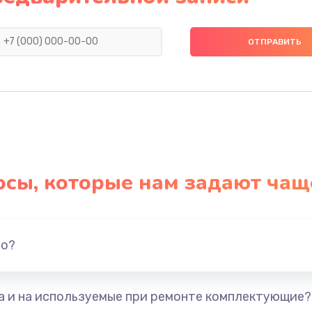
400 руб.
Заказ
 и других
550 руб.
Заказ
осы, которые нам задают чащ
но?
та и на используемые при ремонте комплектующие?