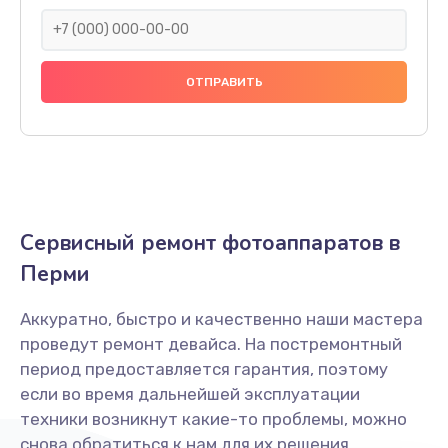
1900 руб.
Заказать
Замена / ремонт инфракрасного датчика
2000 руб.
Заказать
Ремонт крышки батарейного отсека
Сервисный ремонт фотоаппаратов в
1800 руб.
Перми
Заказать
Аккуратно, быстро и качественно наши мастера
Замена ультразвукового мотора
проведут ремонт девайса. На постремонтный
1800 руб.
период предоставляется гарантия, поэтому
Заказать
если во время дальнейшей эксплуатации
техники возникнут какие-то проблемы, можно
снова обратиться к нам для их решения.