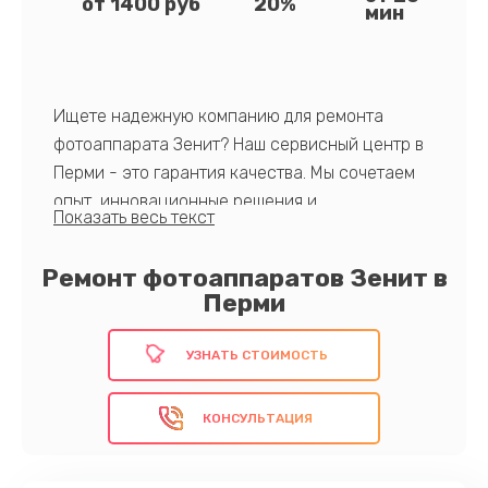
от 1400 руб
20%
мин
Ищете надежную компанию для ремонта
фотоаппарата Зенит? Наш сервисный центр в
Перми - это гарантия качества. Мы сочетаем
опыт, инновационные решения и
индивидуальный подход к каждому клиенту.
Выберите нас, как это уже сделали сотни
Ремонт фотоаппаратов Зенит в
клиентов, и вы не ошибетесь!
Перми
УЗНАТЬ СТОИМОСТЬ
КОНСУЛЬТАЦИЯ