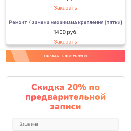
Заказать
Ремонт / замена механизма крепления (пятки)
1400 руб.
Заказать
Ремонт / замена платы управления
ПОКАЗАТЬ ВСЕ УСЛУГИ
2200 руб.
Заказать
Скидка 20% по
Ремонт платы питания
предварительной
1900 руб.
записи
Заказать
Замена дисплея (экрана)