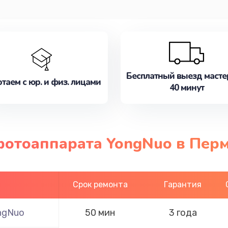
Бесплатный выезд масте
таем с юр. и физ. лицами
40 минут
фотоаппарата YongNuo в Пер
Срок ремонта
Гарантия
ngNuo
50 мин
3 года