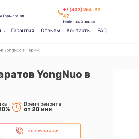
+7 (342) 254-92-
ь
47
 Горького, зд.
Мобильный номер
и
Гарантия
Отзывы
Контакты
FAQ
в YongNuo в Перми
аратов YongNuo в
дка
Время ремонта
20%
от 20 мин
КОНСУЛЬТАЦИЯ