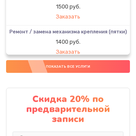
1500 руб.
Заказать
Ремонт / замена механизма крепления (пятки)
1400 руб.
Заказать
Ремонт / замена платы управления
ПОКАЗАТЬ ВСЕ УСЛУГИ
2200 руб.
Заказать
Скидка 20% по
Ремонт платы питания
предварительной
1900 руб.
записи
Заказать