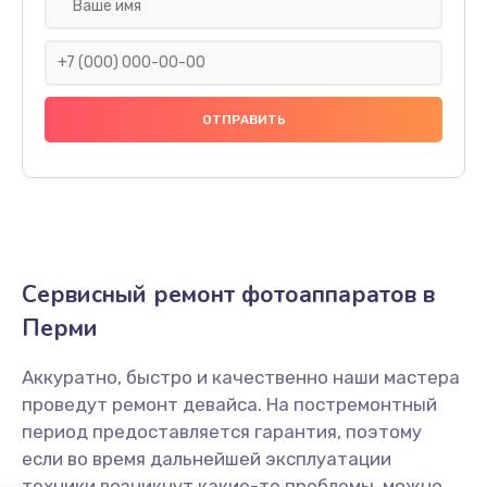
Замена дисплея (экрана)
1900 руб.
Заказать
Замена / ремонт инфракрасного датчика
2000 руб.
Заказать
Ремонт крышки батарейного отсека
Сервисный ремонт фотоаппаратов в
1800 руб.
Перми
Заказать
Аккуратно, быстро и качественно наши мастера
Замена ультразвукового мотора
проведут ремонт девайса. На постремонтный
1800 руб.
период предоставляется гарантия, поэтому
Заказать
если во время дальнейшей эксплуатации
техники возникнут какие-то проблемы, можно