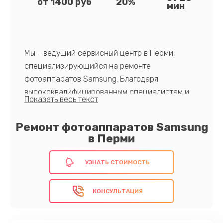
от 1400 руб
20%
мин
Мы - ведущий сервисный центр в Перми,
специализирующийся на ремонте
фотоаппаратов Samsung. Благодаря
высококвалифицированным специалистам и
использованию оригинальных запчастей, мы
обеспечиваем качественное и быстрое
Ремонт фотоаппаратов Samsung
восстановление вашего оборудования.
в Перми
Предлагаем прозрачные условия
обслуживания и максимально доступные цены.
УЗНАТЬ СТОИМОСТЬ
Обратитесь к профессионалам сейчас!
КОНСУЛЬТАЦИЯ