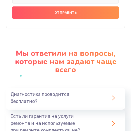
Замена праймера
1000 руб.
Заказать
Ремонт материнской платы
4500 руб.
Мы ответили на вопросы,
Заказать
которые нам задают чаще
всего
Профилактическая чистка
1000 руб.
Заказать
Диагностика проводится
бесплатно?
Прошивка BIOS
1920 руб.
Есть ли гарантия на услуги
Заказать
ремонта и на используемые
при ремонте комплектующие?