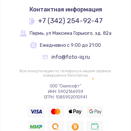
Замена термостата
Контактная информация
1200 руб.
Заказать
+7 (342) 254-92-47
Замена реле
Пермь
,
 ул Максима Горького, зд. 82а
1000 руб.
Ежедневно с 9:00 до 21:00
Заказать
info@foto-iq.ru
Замена термопредохранителя
Все консультации по телефону в нашем сервисе
700 руб.
совершенно бесплатны
Заказать
ООО "Скилсофт"
ИНН: 5902166959
ОГРН: 1085902010941
Замена ТЭНа
2500 руб.
Заказать
Замена шнура