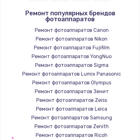
1400 руб.
Ремонт популярных брендов
фотоаппаратов
Заказать
Ремонт фотоаппаратов Canon
Замена / ремонт электронного модуля
Ремонт фотоаппаратов Nikon
управления
Ремонт фотоаппаратов Fujifilm
600 руб.
Ремонт фотоаппаратов YongNuo
Заказать
Ремонт фотоаппаратов Sigma
Ремонт фотоаппаратов Lumix Panasonic
Замена конфорки
Ремонт фотоаппаратов Olympus
1100 руб.
Ремонт фотоаппаратов Зенит
Заказать
Ремонт фотоаппаратов Zeiss
Ремонт фотоаппаратов Leica
Замена платы сенсора
Ремонт фотоаппаратов Samsung
900 руб.
Ремонт фотоаппаратов Zenith
Заказать
Ремонт фотоаппаратов Ricoh