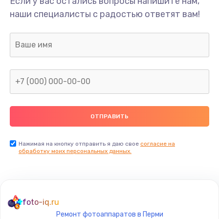
Если у вас остались вопросы напишите нам,
Замена/Pемонт карбюратора
наши специалисты с радостью ответят вам!
1300 руб.
Заказать
Ремонт капиллярной трубки
400 руб.
Заказать
Замена блока питания
1000 руб.
Заказать
Нажимая на кнопку отправить я даю свое
согласие на
обработку моих персональных данных.
Прошивка / разблокировка
900 руб.
Заказать
foto-iq.ru
Ремонт фотоаппаратов в Перми