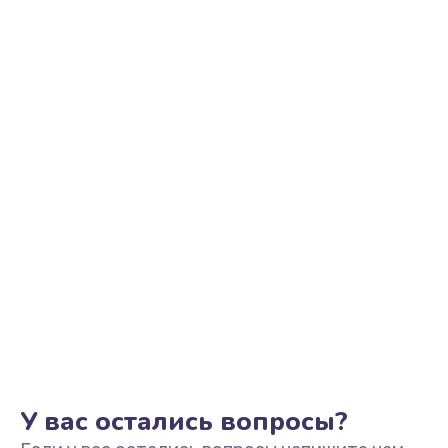
Ремонт цепи питания
2500 руб.
Заказать
Замена видеоадаптера (видеокарты)
1800 руб.
Заказать
Замена, перепайка чипа
1300 руб.
Заказать
Замена HDMI-разъема
650 руб.
Заказать
У вас остались вопросы?