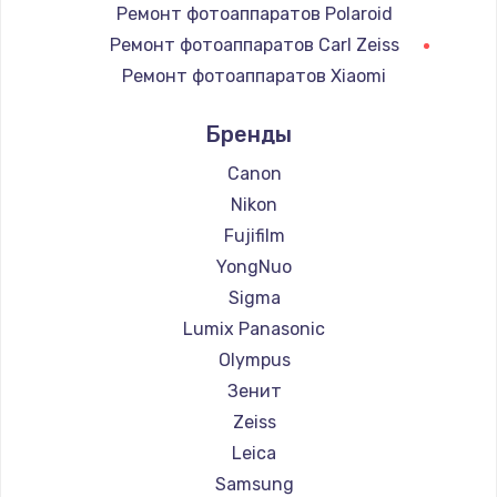
Ремонт фотоаппаратов Polaroid
Замена регулятора режимов конфорки
Ремонт фотоаппаратов Carl Zeiss
900 руб.
Ремонт фотоаппаратов Xiaomi
Заказать
Ремонт фотоаппаратов LUMIX
Бренды
Замена сенсорного датчика
Ремонт фотоаппаратов Kodak
1300 руб.
Ремонт фотоаппаратов Blackmagic
Canon
Nikon
Заказать
Fujifilm
Замена сигнальной лампы
YongNuo
1200 руб.
Sigma
Заказать
Lumix Panasonic
Olympus
Замена системной платы
Зенит
1500 руб.
Zeiss
Заказать
Leica
Samsung