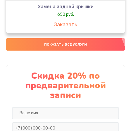
Замена задней крышки
650 руб.
Заказать
Замена аккумулятора
ПОКАЗАТЬ ВСЕ УСЛУГИ
4000 руб.
Заказать
Замена материнской платы
Скидка 20% по
1100 руб.
предварительной
Заказать
записи
Замена масла
750 руб.
Заказать