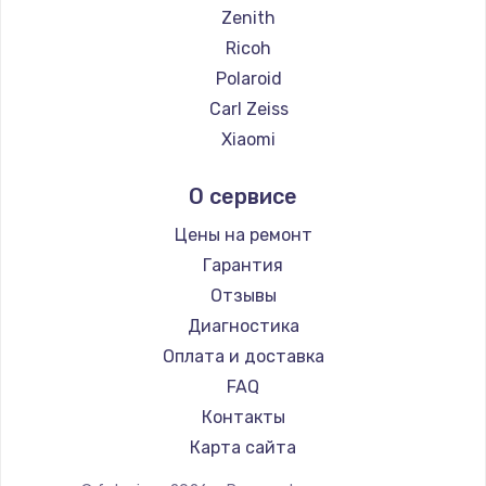
Замена температурного датчика
Zenith
2500 руб.
Ricoh
Заказать
Polaroid
Carl Zeiss
Замена электроконфорки
Xiaomi
1300 руб.
LUMIX
О сервисе
Заказать
Kodak
Blackmagic
Цены на ремонт
Техобслуживание
Гарантия
900 руб.
Отзывы
Заказать
Диагностика
Оплата и доставка
Установка / подключение / демонтаж
FAQ
1300 руб.
Контакты
Заказать
Карта сайта