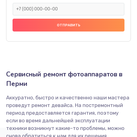
1900 руб.
Заказать
Замена / ремонт инфракрасного датчика
2000 руб.
Заказать
Ремонт крышки батарейного отсека
Сервисный ремонт фотоаппаратов в
1800 руб.
Перми
Заказать
Аккуратно, быстро и качественно наши мастера
Замена ультразвукового мотора
проведут ремонт девайса. На постремонтный
1800 руб.
период предоставляется гарантия, поэтому
Заказать
если во время дальнейшей эксплуатации
техники возникнут какие-то проблемы, можно
снова обратиться к нам для их решения.