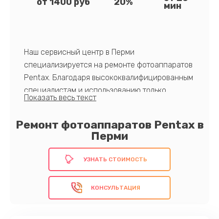
от 1400 руб
20%
мин
Наш сервисный центр в Перми
специализируется на ремонте фотоаппаратов
Pentax. Благодаря высококвалифицированным
специалистам и использованию только
оригинальных комплектующих, мы гарантируем
долгосрочную и надежную работу вашего
Ремонт фотоаппаратов Pentax в
устройства после ремонта.
Перми
Обеспечьте долгий срок службы своей
фототехнике Pentax!
УЗНАТЬ СТОИМОСТЬ
КОНСУЛЬТАЦИЯ