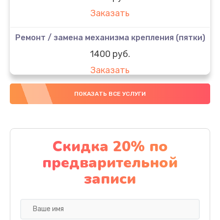
Заказать
Ремонт / замена механизма крепления (пятки)
1400 руб.
Заказать
Ремонт / замена платы управления
ПОКАЗАТЬ ВСЕ УСЛУГИ
2200 руб.
Заказать
Скидка 20% по
Ремонт платы питания
предварительной
1900 руб.
записи
Заказать
Замена дисплея (экрана)