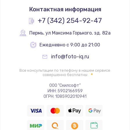
Замена термостата
Контактная информация
1200 руб.
Заказать
+7 (342) 254-92-47
Замена реле
Пермь
,
 ул Максима Горького, зд. 82а
1000 руб.
Ежедневно с 9:00 до 21:00
Заказать
info@foto-iq.ru
Замена термопредохранителя
Все консультации по телефону в нашем сервисе
700 руб.
совершенно бесплатны
Заказать
ООО "Скилсофт"
ИНН: 5902166959
ОГРН: 1085902010941
Замена ТЭНа
2500 руб.
Заказать
Замена шнура