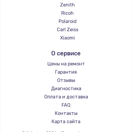
Замена температурного датчика
Zenith
2500 руб.
Ricoh
Заказать
Polaroid
Carl Zeiss
Замена электроконфорки
Xiaomi
1300 руб.
LUMIX
О сервисе
Заказать
Kodak
Blackmagic
Цены на ремонт
Техобслуживание
Гарантия
900 руб.
Отзывы
Заказать
Диагностика
Оплата и доставка
Установка / подключение / демонтаж
FAQ
1300 руб.
Контакты
Заказать
Карта сайта