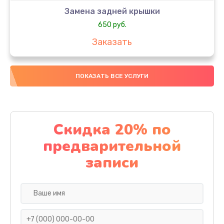
Замена задней крышки
650 руб.
Заказать
Замена аккумулятора
ПОКАЗАТЬ ВСЕ УСЛУГИ
4000 руб.
Заказать
Замена материнской платы
Скидка 20% по
1100 руб.
предварительной
Заказать
записи
Замена масла
750 руб.
Заказать