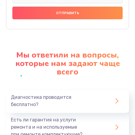
Замена праймера
1000 руб.
Заказать
Ремонт материнской платы
4500 руб.
Мы ответили на вопросы,
Заказать
которые нам задают чаще
всего
Профилактическая чистка
1000 руб.
Заказать
Диагностика проводится
бесплатно?
Прошивка BIOS
1920 руб.
Есть ли гарантия на услуги
Заказать
ремонта и на используемые
при ремонте комплектующие?