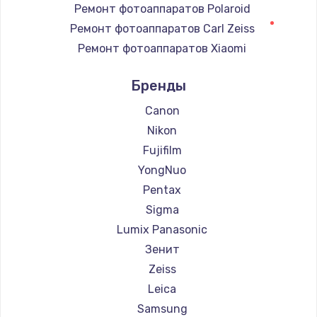
Ремонт фотоаппаратов Polaroid
Замена регулятора режимов конфорки
Ремонт фотоаппаратов Carl Zeiss
900 руб.
Ремонт фотоаппаратов Xiaomi
Заказать
Ремонт фотоаппаратов LUMIX
Бренды
Замена сенсорного датчика
Ремонт фотоаппаратов Kodak
1300 руб.
Ремонт фотоаппаратов Blackmagic
Canon
Nikon
Заказать
Fujifilm
Замена сигнальной лампы
YongNuo
1200 руб.
Pentax
Заказать
Sigma
Lumix Panasonic
Замена системной платы
Зенит
1500 руб.
Zeiss
Заказать
Leica
Samsung