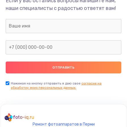
Если у вас остались вопросы напишите нам,
Замена/Pемонт карбюратора
наши специалисты с радостью ответят вам!
1300 руб.
Заказать
Ремонт капиллярной трубки
400 руб.
Заказать
Замена блока питания
1000 руб.
Заказать
Нажимая на кнопку отправить я даю свое
согласие на
обработку моих персональных данных.
Прошивка / разблокировка
900 руб.
Заказать
foto-iq.ru
Ремонт фотоаппаратов в Перми