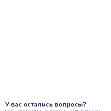
Ремонт цепи питания
2500 руб.
Заказать
Замена видеоадаптера (видеокарты)
1800 руб.
Заказать
Замена, перепайка чипа
1300 руб.
Заказать
Замена HDMI-разъема
650 руб.
Заказать
У вас остались вопросы?