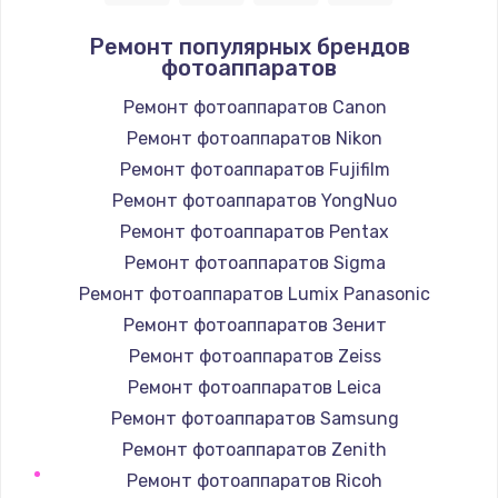
1400 руб.
Ремонт популярных брендов
фотоаппаратов
Заказать
Ремонт фотоаппаратов Canon
Замена / ремонт электронного модуля
Ремонт фотоаппаратов Nikon
управления
Ремонт фотоаппаратов Fujifilm
600 руб.
Ремонт фотоаппаратов YongNuo
Заказать
Ремонт фотоаппаратов Pentax
Ремонт фотоаппаратов Sigma
Замена конфорки
Ремонт фотоаппаратов Lumix Panasonic
1100 руб.
Ремонт фотоаппаратов Зенит
Заказать
Ремонт фотоаппаратов Zeiss
Ремонт фотоаппаратов Leica
Замена платы сенсора
Ремонт фотоаппаратов Samsung
900 руб.
Ремонт фотоаппаратов Zenith
Заказать
Ремонт фотоаппаратов Ricoh