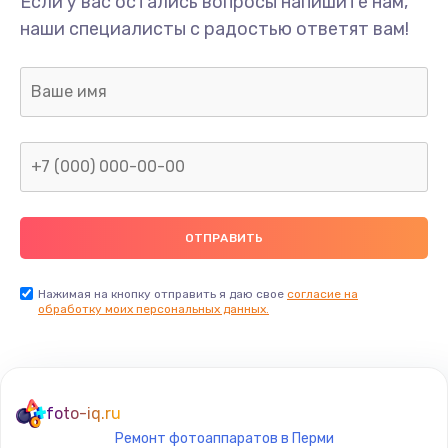
Если у вас остались вопросы напишите нам,
Замена/Pемонт карбюратора
наши специалисты с радостью ответят вам!
1300 руб.
Заказать
Ремонт капиллярной трубки
400 руб.
Заказать
Замена блока питания
1000 руб.
Заказать
Нажимая на кнопку отправить я даю свое
согласие на
обработку моих персональных данных.
Прошивка / разблокировка
900 руб.
Заказать
foto-iq.ru
Ремонт фотоаппаратов в Перми