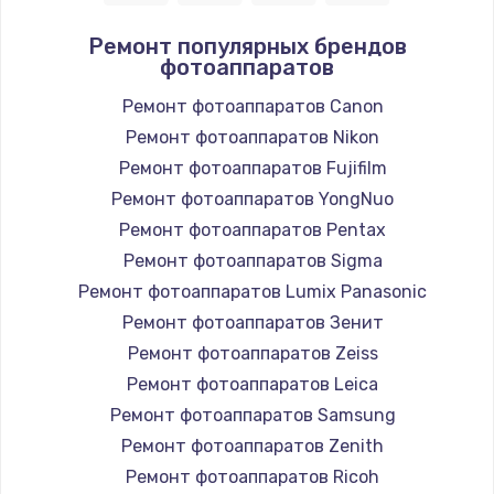
1400 руб.
Ремонт популярных брендов
фотоаппаратов
Заказать
Ремонт фотоаппаратов Canon
Замена / ремонт электронного модуля
Ремонт фотоаппаратов Nikon
управления
Ремонт фотоаппаратов Fujifilm
600 руб.
Ремонт фотоаппаратов YongNuo
Заказать
Ремонт фотоаппаратов Pentax
Ремонт фотоаппаратов Sigma
Замена конфорки
Ремонт фотоаппаратов Lumix Panasonic
1100 руб.
Ремонт фотоаппаратов Зенит
Заказать
Ремонт фотоаппаратов Zeiss
Ремонт фотоаппаратов Leica
Замена платы сенсора
Ремонт фотоаппаратов Samsung
900 руб.
Ремонт фотоаппаратов Zenith
Заказать
Ремонт фотоаппаратов Ricoh