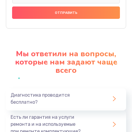
Замена праймера
1000 руб.
Заказать
Ремонт материнской платы
4500 руб.
Мы ответили на вопросы,
Заказать
которые нам задают чаще
всего
Профилактическая чистка
1000 руб.
Заказать
Диагностика проводится
бесплатно?
Прошивка BIOS
1920 руб.
Есть ли гарантия на услуги
Заказать
ремонта и на используемые
при ремонте комплектующие?