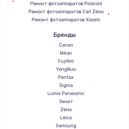
Ремонт фотоаппаратов Polaroid
Замена регулятора режимов конфорки
Ремонт фотоаппаратов Carl Zeiss
900 руб.
Ремонт фотоаппаратов Xiaomi
Заказать
Ремонт фотоаппаратов LUMIX
Бренды
Замена сенсорного датчика
Ремонт фотоаппаратов Kodak
1300 руб.
Ремонт фотоаппаратов Blackmagic
Canon
Nikon
Заказать
Fujifilm
Замена сигнальной лампы
YongNuo
1200 руб.
Pentax
Заказать
Sigma
Lumix Panasonic
Замена системной платы
Зенит
1500 руб.
Zeiss
Заказать
Leica
Samsung