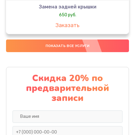
Замена задней крышки
650 руб.
Заказать
Замена аккумулятора
ПОКАЗАТЬ ВСЕ УСЛУГИ
4000 руб.
Заказать
Замена материнской платы
Скидка 20% по
1100 руб.
предварительной
Заказать
записи
Замена масла
750 руб.
Заказать