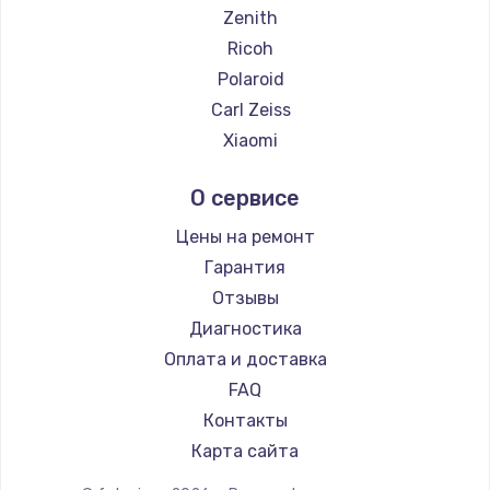
Замена температурного датчика
Zenith
2500 руб.
Ricoh
Заказать
Polaroid
Carl Zeiss
Замена электроконфорки
Xiaomi
1300 руб.
LUMIX
О сервисе
Заказать
Kodak
Blackmagic
Цены на ремонт
Техобслуживание
Гарантия
900 руб.
Отзывы
Заказать
Диагностика
Оплата и доставка
Установка / подключение / демонтаж
FAQ
1300 руб.
Контакты
Заказать
Карта сайта