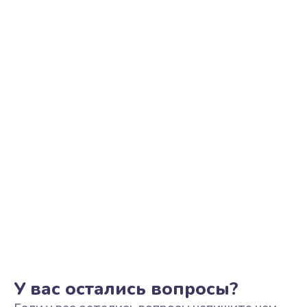
Ремонт цепи питания
2500 руб.
Заказать
Замена видеоадаптера (видеокарты)
1800 руб.
Заказать
Замена, перепайка чипа
1300 руб.
Заказать
Замена HDMI-разъема
650 руб.
Заказать
У вас остались вопросы?