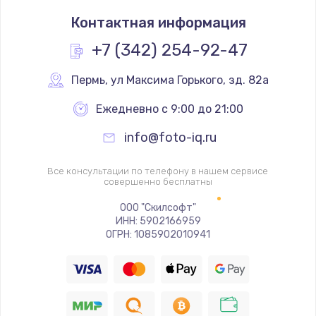
Замена термостата
Контактная информация
1200 руб.
Заказать
+7 (342) 254-92-47
Замена реле
Пермь
,
 ул Максима Горького, зд. 82а
1000 руб.
Ежедневно с 9:00 до 21:00
Заказать
info@foto-iq.ru
Замена термопредохранителя
Все консультации по телефону в нашем сервисе
700 руб.
совершенно бесплатны
Заказать
ООО "Скилсофт"
ИНН: 5902166959
ОГРН: 1085902010941
Замена ТЭНа
2500 руб.
Заказать
Замена шнура