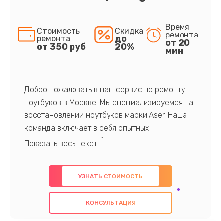
Время
Стоимость
Скидка
ремонта
до
ремонта
от 20
от 350 руб
20%
мин
Добро пожаловать в наш сервис по ремонту
ноутбуков в Москве. Мы специализируемся на
восстановлении ноутбуков марки Aser. Наша
команда включает в себя опытных
профессионалов с обширными знаниями и
многолетним опытом в данной области. Мы
предлагаем быстрый и качественный ремонт с
УЗНАТЬ СТОИМОСТЬ
использованием оригинальных компонентов, а
также гарантируем качество всех
КОНСУЛЬТАЦИЯ
проведенных работ. Наша цель - предоставить
клиентам надежное и профессиональное