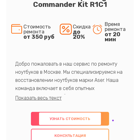
Commander Kit R1C1
Время
Стоимость
Скидка
ремонта
до
ремонта
от 20
от 350 руб
20%
мин
Добро пожаловать в наш сервис по ремонту
ноутбуков в Москве. Мы специализируемся на
восстановлении ноутбуков марки Aser. Наша
команда включает в себя опытных
профессионалов с обширными знаниями и
многолетним опытом в данной области. Мы
предлагаем быстрый и качественный ремонт с
УЗНАТЬ СТОИМОСТЬ
использованием оригинальных компонентов, а
также гарантируем качество всех
КОНСУЛЬТАЦИЯ
проведенных работ. Наша цель - предоставить