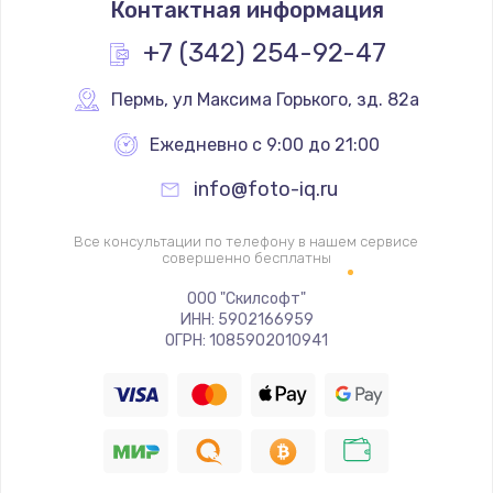
Контактная информация
1200 руб.
Заказать
+7 (342) 254-92-47
Замена реле
Пермь
,
 ул Максима Горького, зд. 82а
1000 руб.
Ежедневно с 9:00 до 21:00
Заказать
info@foto-iq.ru
Замена термопредохранителя
Все консультации по телефону в нашем сервисе
700 руб.
совершенно бесплатны
Заказать
ООО "Скилсофт"
ИНН: 5902166959
ОГРН: 1085902010941
Замена ТЭНа
2500 руб.
Заказать
Замена шнура