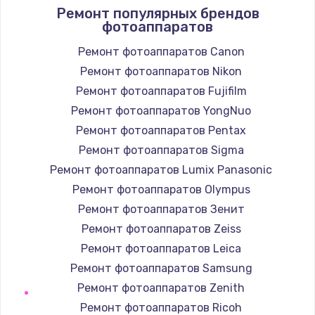
1400 руб.
Ремонт популярных брендов
фотоаппаратов
Заказать
Ремонт фотоаппаратов Canon
Замена / ремонт электронного модуля
Ремонт фотоаппаратов Nikon
управления
Ремонт фотоаппаратов Fujifilm
600 руб.
Ремонт фотоаппаратов YongNuo
Заказать
Ремонт фотоаппаратов Pentax
Ремонт фотоаппаратов Sigma
Замена конфорки
Ремонт фотоаппаратов Lumix Panasonic
1100 руб.
Ремонт фотоаппаратов Olympus
Заказать
Ремонт фотоаппаратов Зенит
Ремонт фотоаппаратов Zeiss
Замена платы сенсора
Ремонт фотоаппаратов Leica
900 руб.
Ремонт фотоаппаратов Samsung
Заказать
Ремонт фотоаппаратов Zenith
Ремонт фотоаппаратов Ricoh
Замена регулятора режимов конфорки