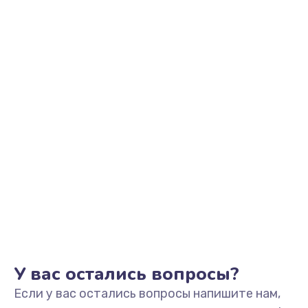
2500 руб.
Заказать
Замена видеоадаптера (видеокарты)
1800 руб.
Заказать
Замена, перепайка чипа
1300 руб.
Заказать
Замена HDMI-разъема
650 руб.
Заказать
У вас остались вопросы?
Если у вас остались вопросы напишите нам,
Замена/Pемонт карбюратора