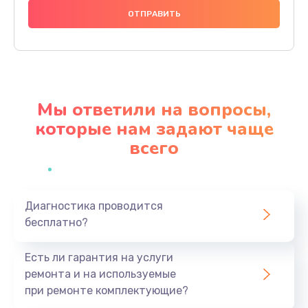
1000 руб.
Заказать
Ремонт материнской платы
4500 руб.
Мы ответили на вопросы,
Заказать
которые нам задают чаще
всего
Профилактическая чистка
1000 руб.
Заказать
Диагностика проводится
бесплатно?
Прошивка BIOS
1920 руб.
Есть ли гарантия на услуги
Заказать
ремонта и на используемые
при ремонте комплектующие?
Замена северного моста