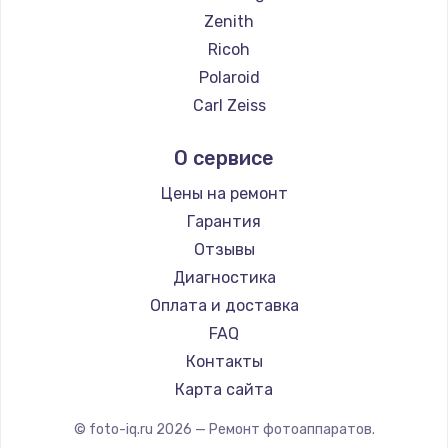
2500 руб.
Zenith
Заказать
Ricoh
Polaroid
Замена электроконфорки
Carl Zeiss
1300 руб.
Xiaomi
О сервисе
Заказать
LUMIX
Blackmagic
Цены на ремонт
Техобслуживание
Гарантия
900 руб.
Отзывы
Заказать
Диагностика
Оплата и доставка
Установка / подключение / демонтаж
FAQ
1300 руб.
Контакты
Заказать
Карта сайта
Прошивка
© foto-iq.ru
2026
— Ремонт фотоаппаратов.