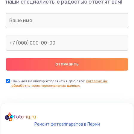
наши специалисты с радостью ответят вам!
1300 руб.
Заказать
Ремонт капиллярной трубки
400 руб.
Заказать
Замена блока питания
1000 руб.
Заказать
Нажимая на кнопку отправить я даю свое
согласие на
обработку моих персональных данных.
Прошивка / разблокировка
900 руб.
Заказать
foto-iq.ru
Ремонт фотоаппаратов в Перми
Замена термостата