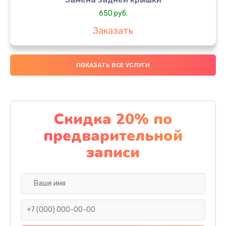
650 руб.
Заказать
Замена аккумулятора
ПОКАЗАТЬ ВСЕ УСЛУГИ
4000 руб.
Заказать
Замена материнской платы
Скидка 20% по
1100 руб.
предварительной
Заказать
записи
Замена масла
750 руб.
Заказать
Замена праймера