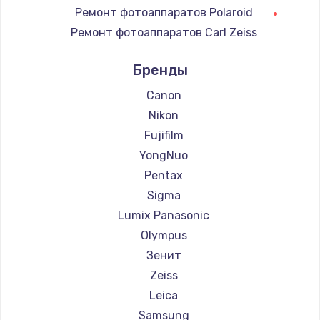
Ремонт фотоаппаратов Polaroid
900 руб.
Ремонт фотоаппаратов Carl Zeiss
Заказать
Ремонт фотоаппаратов Xiaomi
Бренды
Замена сенсорного датчика
Ремонт фотоаппаратов LUMIX
1300 руб.
Ремонт фотоаппаратов Blackmagic
Canon
Nikon
Заказать
Fujifilm
Замена сигнальной лампы
YongNuo
1200 руб.
Pentax
Заказать
Sigma
Lumix Panasonic
Замена системной платы
Olympus
1500 руб.
Зенит
Заказать
Zeiss
Leica
Замена температурного датчика
Samsung