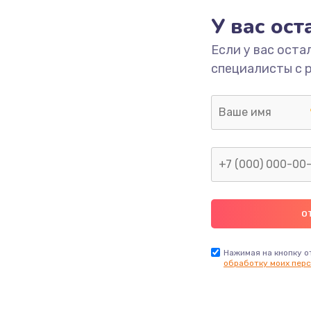
У вас ос
етки
1350 руб.
Заказ
Если у вас оста
специалисты с 
 ПО
680 руб.
Заказ
2000 руб.
Заказ
600 руб.
Заказ
1000 руб.
Заказ
2000 руб.
Заказ
Нажимая на кнопку о
обработку моих перс
1220 руб.
Заказ
100 руб.
Заказ