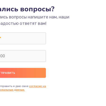
тались вопросы?
ать
лись вопросы напишите нам, наши
радостью ответят вам!
ать
ать
ать
ать
ать
тправить я даю свое
согласие на
ональных данных.
ать
ать