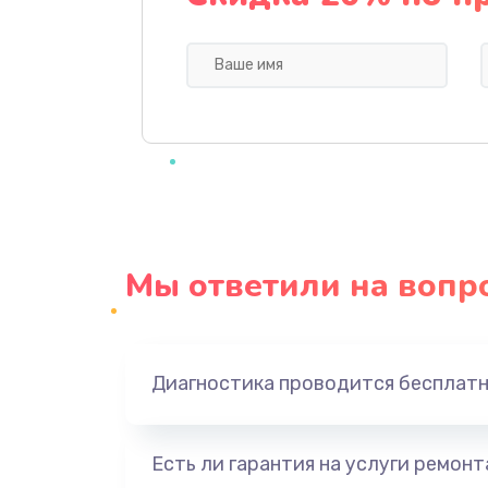
Замена кнопки
Ремонт корпуса
Настройка
Чистка оптической системы
Мы ответили на вопр
Не включается
Ремонт системной платы
Диагностика проводится бесплат
Ремонт электронных узлов
Есть ли гарантия на услуги ремон
Не видит устройство