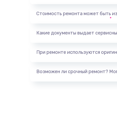
Не печатает
Стоимость ремонта может быть и
Скрипит, трещит
Какие документы выдает сервисны
Переполнен абсорбер
При ремонте используются оригин
Не видит бумагу
Зажевывает бумагу
Возможен ли срочный ремонт? Мог
Не захватывает бумагу
Грязная печать
Ремонт механики сканирующей 