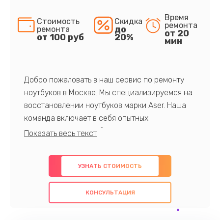
Время
Стоимость
Скидка
ремонта
до
ремонта
от 20
от 100 руб
20%
мин
Добро пожаловать в наш сервис по ремонту
ноутбуков в Москве. Мы специализируемся на
восстановлении ноутбуков марки Aser. Наша
команда включает в себя опытных
профессионалов с обширными знаниями и
многолетним опытом в данной области. Мы
предлагаем быстрый и качественный ремонт с
УЗНАТЬ СТОИМОСТЬ
использованием оригинальных компонентов, а
также гарантируем качество всех
КОНСУЛЬТАЦИЯ
проведенных работ. Наша цель - предоставить
клиентам надежное и профессиональное