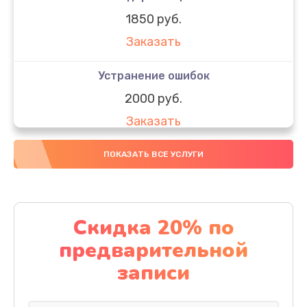
1850 руб.
Заказать
Устранение ошибок
2000 руб.
Заказать
Ремонт после залития
ПОКАЗАТЬ ВСЕ УСЛУГИ
1730 руб.
Заказать
Скидка 20% по
Ремонт электроплаты
предварительной
1320 руб.
записи
Заказать