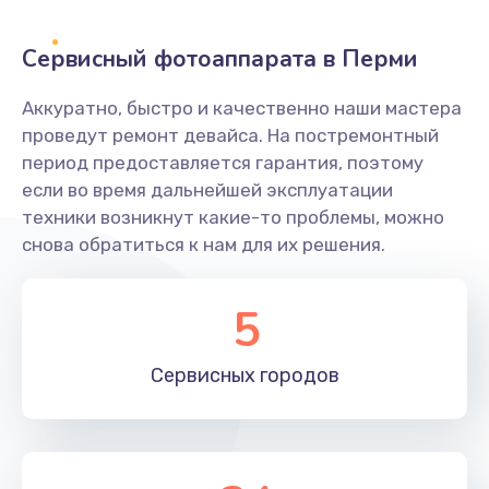
Заказать
Сервисный фотоаппарата в Перми
Не захватывает бумагу
Аккуратно, быстро и качественно наши мастера
600 руб.
проведут ремонт девайса. На постремонтный
Заказать
период предоставляется гарантия, поэтому
если во время дальнейшей эксплуатации
Грязная печать
техники возникнут какие-то проблемы, можно
350 руб.
снова обратиться к нам для их решения.
Заказать
5
Ремонт механики сканирующей головки
1800 руб.
Сервисных
городов
Заказать
Ремонт инвертора лампы подсветки