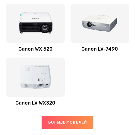
Заказать
Скрипит, трещит
600 руб.
Заказать
Canon WX 520
Canon LV-7490
Переполнен абсорбер
300 руб.
Заказать
Не видит бумагу
550 руб.
Canon LV WX320
Заказать
Зажевывает бумагу
БОЛЬШЕ МОДЕЛЕЙ
500 руб.