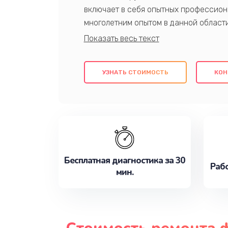
включает в себя опытных профессион
многолетним опытом в данной област
качественный ремонт с использовани
гарантируем качество всех проведенн
клиентам надежное и профессиональн
УЗНАТЬ СТОИМОСТЬ
КОН
потребности наилучшим образом. Не 
сейчас!
Бесплатная диагностика за 30
Рабо
мин.