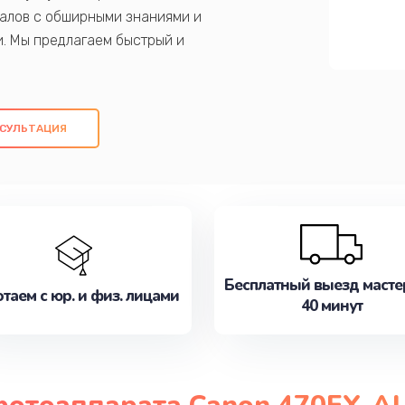
алов с обширными знаниями и
и. Мы предлагаем быстрый и
ем оригинальных компонентов, а также
ых работ. Наша цель - предоставить
ое обслуживание, удовлетворяя их
СУЛЬТАЦИЯ
медлите записаться на ремонт уже
Бесплатный выезд масте
таем с юр. и физ. лицами
40 минут