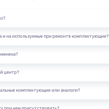
но?
та и на используемые при ремонте комплектующие?
зменена?
й центр?
альные комплектующие или аналоги?
у при нем присутствовать?