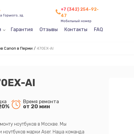
+7 (342) 254-92-
ь
47
 Горького, зд.
Мобильный номер
и
Гарантия
Отзывы
Контакты
FAQ
в Canon в Перми
/
470EX-AI
70EX-AI
дка
Время ремонта
20%
от 20 мин
монту ноутбуков в Москве. Мы
 ноутбуков марки Aser. Наша команда