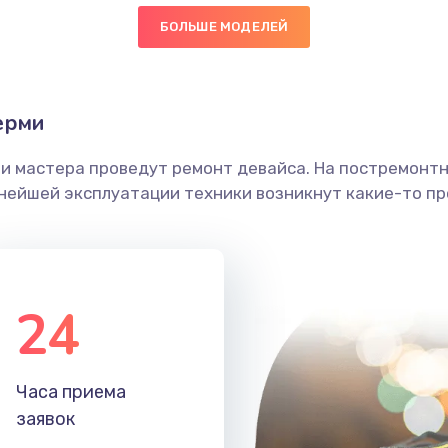
БОЛЬШЕ МОДЕЛЕЙ
30 мин
2 года
головки
40 мин
3 года
ерми
етки
40 мин
3 года
ши мастера проведут ремонт девайса. На постремонт
ьнейшей эксплуатации техники возникнут какие-то пр
 ПО
40 мин
2 года
20 мин
1 год
24
30 мин
3 года
60 мин
2 года
Часа приема
заявок
40 мин
3 года