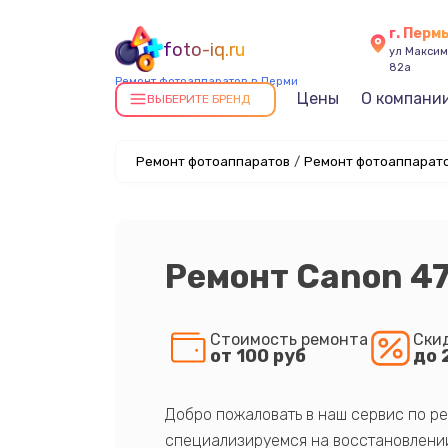
г. Перм
foto-iq.ru
ул Максима
82а
Ремонт фотоаппаратов в Перми
Цены
О компани
ВЫБЕРИТЕ БРЕНД
Ремонт фотоаппаратов
/
Ремонт фотоаппарато
Ремонт Canon 4
Стоимость ремонта
Ски
от 100 руб
до 
Добро пожаловать в наш сервис по ре
специализируемся на восстановлении