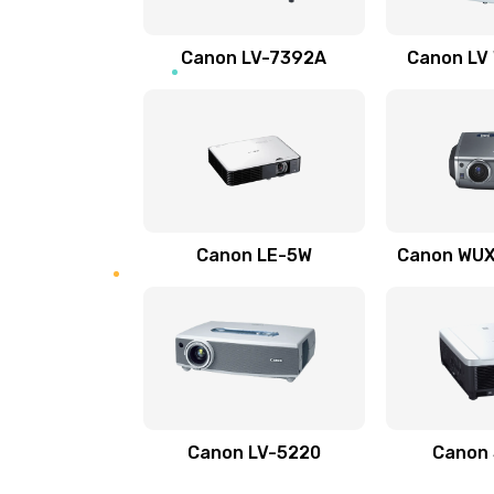
Ремонт электронных узлов
Canon LV-7392A
Canon LV
Не видит устройство
Не печатает
Скрипит, трещит
Canon LE-5W
Canon WUX1
Переполнен абсорбер
Не видит бумагу
Зажевывает бумагу
Canon LV-5220
Canon
Не захватывает бумагу