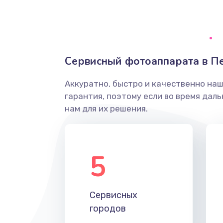
Грязная печать
Ремонт механики сканирующей 
Сервисный фотоаппарата в П
Ремонт инвертора лампы подсв
Аккуратно, быстро и качественно на
гарантия, поэтому если во время дал
Перепрошивка, восстановление
нам для их решения.
Замена матричного блока
5
Комплексная чистка
Замена лампы подсветки
Сервисных
городов
Ремонт блока управления