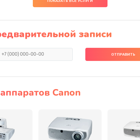
ПОКАЗАТЬ ВСЕ УСЛУГИ
60 мин
2 года
50 мин
2 года
редварительной записи
40 мин
1 год
50 мин
1 год
30 мин
2 года
аппаратов Canon
40 мин
3 года
40 мин
3 года
30 мин
2 года