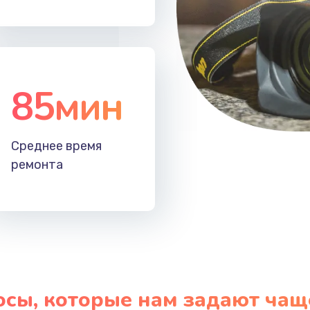
20 мин
1 год
60 мин
2 года
85мин
Среднее время
ремонта
осы, которые нам задают чащ