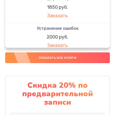
1850 руб.
Заказать
Устранение ошибок
2000 руб.
Заказать
Ремонт после залития
ПОКАЗАТЬ ВСЕ УСЛУГИ
1730 руб.
Заказать
Скидка 20% по
Ремонт электроплаты
предварительной
1320 руб.
записи
Заказать