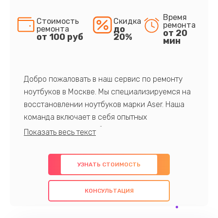
Время
Стоимость
Скидка
ремонта
до
ремонта
от 20
от 100 руб
20%
мин
Добро пожаловать в наш сервис по ремонту
ноутбуков в Москве. Мы специализируемся на
восстановлении ноутбуков марки Aser. Наша
команда включает в себя опытных
профессионалов с обширными знаниями и
многолетним опытом в данной области. Мы
предлагаем быстрый и качественный ремонт с
УЗНАТЬ СТОИМОСТЬ
использованием оригинальных компонентов, а
также гарантируем качество всех
КОНСУЛЬТАЦИЯ
проведенных работ. Наша цель - предоставить
клиентам надежное и профессиональное