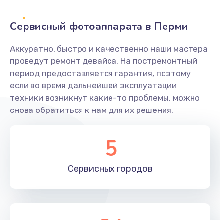
Заказать
Сервисный фотоаппарата в Перми
Не захватывает бумагу
Аккуратно, быстро и качественно наши мастера
600 руб.
проведут ремонт девайса. На постремонтный
Заказать
период предоставляется гарантия, поэтому
если во время дальнейшей эксплуатации
Грязная печать
техники возникнут какие-то проблемы, можно
350 руб.
снова обратиться к нам для их решения.
Заказать
5
Ремонт механики сканирующей головки
1800 руб.
Сервисных
городов
Заказать
Ремонт инвертора лампы подсветки